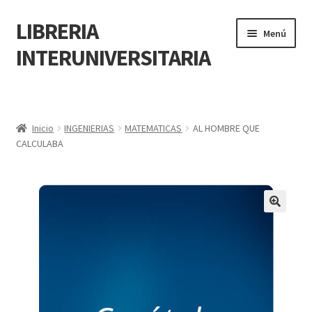
LIBRERIA
Menú
INTERUNIVERSITARIA
Inicio
Carrito
Inicio
INGENIERIAS
MATEMATICAS
AL HOMBRE QUE
CALCULABA
CONTÁCTANOS
Finalizar compra
🔍
Resumen de compra
Mi cuenta
POLÍTICA DE MANEJO DE INFORMACIÓN Y DATOS