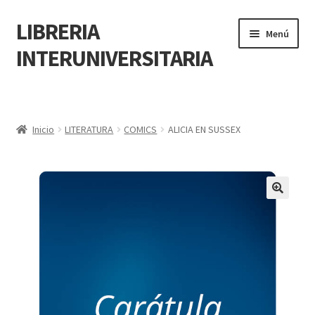
LIBRERIA
Menú
INTERUNIVERSITARIA
Inicio
Carrito
Inicio
LITERATURA
COMICS
ALICIA EN SUSSEX
CONTÁCTANOS
Finalizar compra
🔍
Resumen de compra
Mi cuenta
POLÍTICA DE MANEJO DE INFORMACIÓN Y DATOS