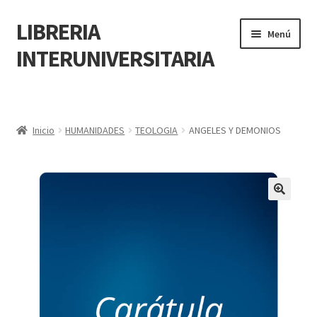
LIBRERIA
Menú
INTERUNIVERSITARIA
Inicio
Carrito
Inicio
HUMANIDADES
TEOLOGIA
ANGELES Y DEMONIOS
CONTÁCTANOS
Finalizar compra
🔍
Resumen de compra
Mi cuenta
POLÍTICA DE MANEJO DE INFORMACIÓN Y DATOS