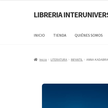
LIBRERIA INTERUNIVER
INICIO
TIENDA
QUIÉNES SOMOS
Inicio
Carrito
CONTÁCTANOS
Finalizar compr
Inicio
LITERATURA
INFANTIL
ANNA KADABRA
POLÍTICA DE MANEJO DE INFORMACIÓN Y 
SERVICIO
QUIÉNES SOMOS
SHOP
Tienda