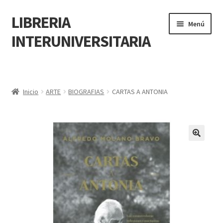
LIBRERIA
Menú
INTERUNIVERSITARIA
Inicio
Carrito
Inicio
ARTE
BIOGRAFIAS
CARTAS A ANTONIA
CONTÁCTANOS
Finalizar compra
🔍
Resumen de compra
Mi cuenta
POLÍTICA DE MANEJO DE INFORMACIÓN Y DATOS