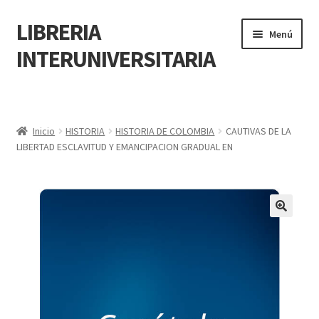
LIBRERIA
Menú
INTERUNIVERSITARIA
Inicio
Carrito
Inicio
HISTORIA
HISTORIA DE COLOMBIA
CAUTIVAS DE LA
LIBERTAD ESCLAVITUD Y EMANCIPACION GRADUAL EN
CONTÁCTANOS
Finalizar compra
🔍
Resumen de compra
Mi cuenta
POLÍTICA DE MANEJO DE INFORMACIÓN Y DATOS