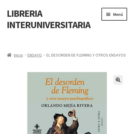
LIBRERIA
Menú
INTERUNIVERSITARIA
Inicio
Carrito
Inicio
ENSAYO
EL DESORDEN DE FLEMING Y OTROS ENSAYOS
CONTÁCTANOS
Finalizar compra
🔍
Resumen de compra
Mi cuenta
POLÍTICA DE MANEJO DE INFORMACIÓN Y DATOS