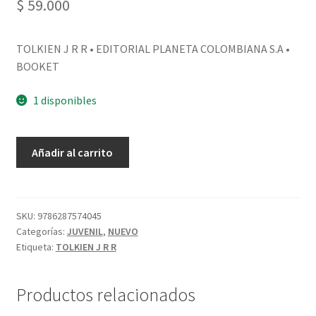
$
59.000
TOLKIEN J R R • EDITORIAL PLANETA COLOMBIANA S.A •
BOOKET
1 disponibles
Añadir al carrito
SKU:
9786287574045
Categorías:
JUVENIL
,
NUEVO
Etiqueta:
TOLKIEN J R R
Productos relacionados