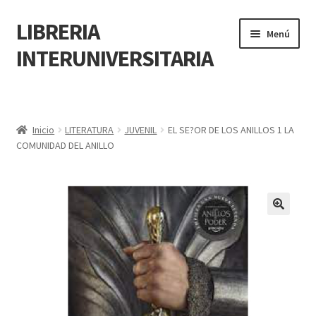
LIBRERIA
Menú
INTERUNIVERSITARIA
Inicio
Carrito
Inicio
LITERATURA
JUVENIL
EL SE?OR DE LOS ANILLOS 1 LA
COMUNIDAD DEL ANILLO
CONTÁCTANOS
Finalizar compra
🔍
Resumen de compra
Mi cuenta
POLÍTICA DE MANEJO DE INFORMACIÓN Y DATOS