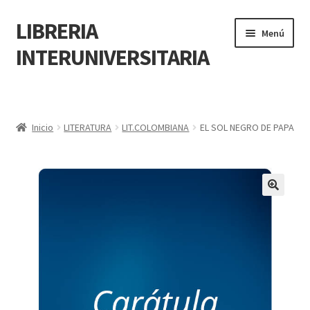
LIBRERIA
Menú
INTERUNIVERSITARIA
Inicio
Carrito
Inicio
LITERATURA
LIT.COLOMBIANA
EL SOL NEGRO DE PAPA
CONTÁCTANOS
Finalizar compra
🔍
Resumen de compra
Mi cuenta
POLÍTICA DE MANEJO DE INFORMACIÓN Y DATOS