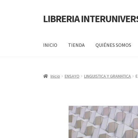
LIBRERIA INTERUNIVER
INICIO
TIENDA
QUIÉNES SOMOS
Inicio
Carrito
CONTÁCTANOS
Finalizar compr
Inicio
ENSAYO
LINGUISTICA Y GRAMATICA
E
POLÍTICA DE MANEJO DE INFORMACIÓN Y 
SERVICIO
QUIÉNES SOMOS
SHOP
Tienda