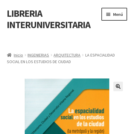
LIBRERIA
Menú
INTERUNIVERSITARIA
Inicio
Carrito
Inicio
INGENIERIAS
ARQUITECTURA
LA ESPACIALIDAD
SOCIAL EN LOS ESTUDIOS DE CIUDAD
CONTÁCTANOS
Finalizar compra
🔍
Resumen de compra
Mi cuenta
POLÍTICA DE MANEJO DE INFORMACIÓN Y DATOS