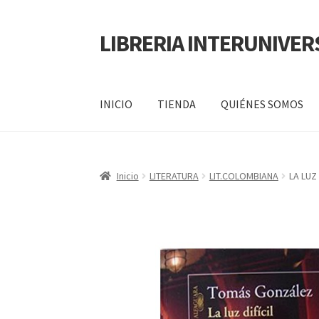
LIBRERIA INTERUNIVER
INICIO
TIENDA
QUIÉNES SOMOS
Inicio
Carrito
CONTÁCTANOS
Finalizar compr
Inicio
LITERATURA
LIT.COLOMBIANA
LA LUZ 
POLÍTICA DE MANEJO DE INFORMACIÓN Y 
SERVICIO
QUIÉNES SOMOS
SHOP
Tienda