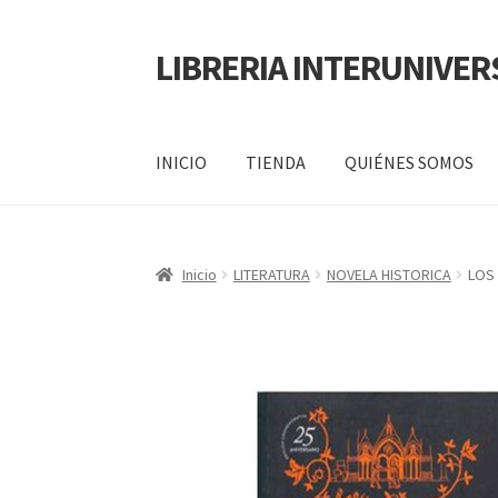
LIBRERIA INTERUNIVER
INICIO
TIENDA
QUIÉNES SOMOS
Inicio
Carrito
CONTÁCTANOS
Finalizar compr
Inicio
LITERATURA
NOVELA HISTORICA
LOS 
POLÍTICA DE MANEJO DE INFORMACIÓN Y 
SERVICIO
QUIÉNES SOMOS
SHOP
Tienda