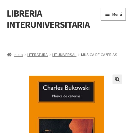
LIBRERIA
Menú
INTERUNIVERSITARIA
Inicio
Carrito
Inicio
LITERATURA
LIT.UNIVERSAL
MUSICA DE CA?ERIAS
CONTÁCTANOS
Finalizar compra
🔍
Resumen de compra
Mi cuenta
POLÍTICA DE MANEJO DE INFORMACIÓN Y DATOS