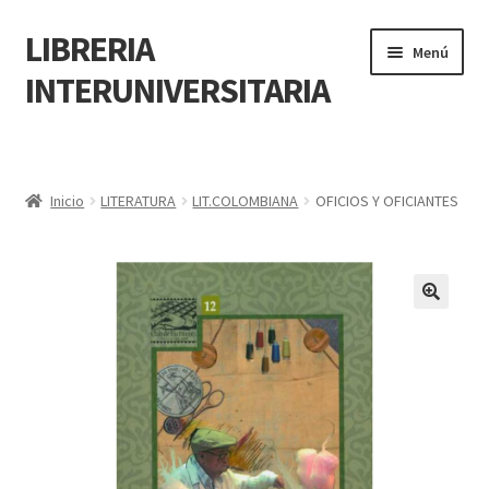
LIBRERIA
Menú
INTERUNIVERSITARIA
Inicio
Carrito
Inicio
LITERATURA
LIT.COLOMBIANA
OFICIOS Y OFICIANTES
CONTÁCTANOS
Finalizar compra
🔍
Resumen de compra
Mi cuenta
POLÍTICA DE MANEJO DE INFORMACIÓN Y DATOS