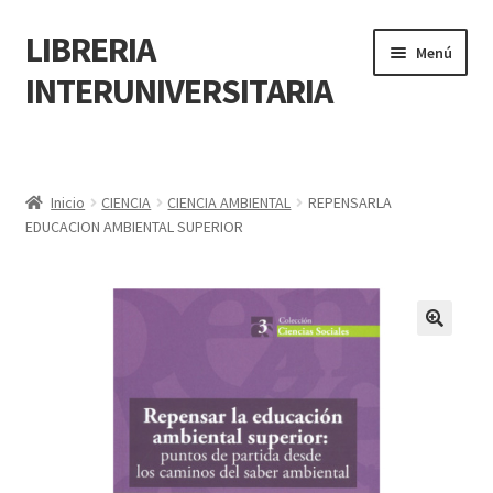
LIBRERIA
Menú
INTERUNIVERSITARIA
Inicio
Carrito
Inicio
CIENCIA
CIENCIA AMBIENTAL
REPENSARLA
EDUCACION AMBIENTAL SUPERIOR
CONTÁCTANOS
Finalizar compra
🔍
Resumen de compra
Mi cuenta
POLÍTICA DE MANEJO DE INFORMACIÓN Y DATOS