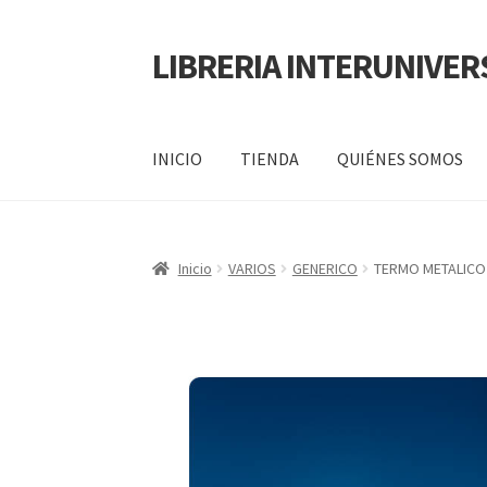
LIBRERIA INTERUNIVER
INICIO
TIENDA
QUIÉNES SOMOS
Inicio
Carrito
CONTÁCTANOS
Finalizar compr
Inicio
VARIOS
GENERICO
TERMO METALICO
POLÍTICA DE MANEJO DE INFORMACIÓN Y 
SERVICIO
QUIÉNES SOMOS
SHOP
Tienda