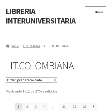
LIBRERIA
Menú
INTERUNIVERSITARIA
Inicio
Carrito
Inicio
LITERATURA
LIT.COLOMBIANA
CONTÁCTANOS
LIT.COLOMBIANA
Finalizar compra
Resumen de compra
Mostrando 1–12 de 270 resultados
Mi cuenta
1
2
3
4
…
21
22
23
POLÍTICA DE MANEJO DE INFORMACIÓN Y DATOS