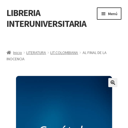
LIBRERIA
Menú
INTERUNIVERSITARIA
Inicio
Carrito
Inicio
LITERATURA
LIT.COLOMBIANA
AL FINAL DE LA
INOCENCIA
CONTÁCTANOS
Finalizar compra
🔍
Resumen de compra
Mi cuenta
POLÍTICA DE MANEJO DE INFORMACIÓN Y DATOS