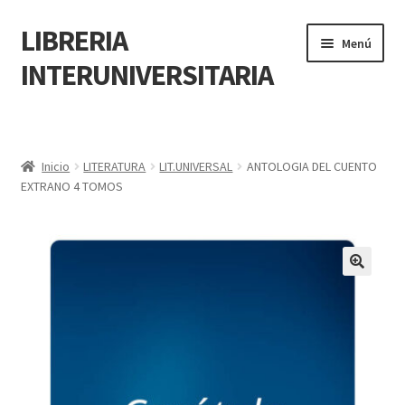
LIBRERIA
Menú
INTERUNIVERSITARIA
Inicio
Carrito
Inicio
LITERATURA
LIT.UNIVERSAL
ANTOLOGIA DEL CUENTO
EXTRANO 4 TOMOS
CONTÁCTANOS
Finalizar compra
🔍
Resumen de compra
Mi cuenta
POLÍTICA DE MANEJO DE INFORMACIÓN Y DATOS