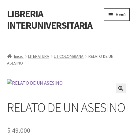
LIBRERIA
Menú
INTERUNIVERSITARIA
Inicio
Carrito
Inicio
LITERATURA
LIT.COLOMBIANA
RELATO DE UN
ASESINO
CONTÁCTANOS
Finalizar compra
🔍
RELATO DE UN ASESINO
Resumen de compra
Mi cuenta
$
49.000
POLÍTICA DE MANEJO DE INFORMACIÓN Y DATOS