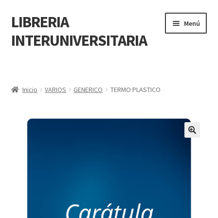
LIBRERIA
Menú
INTERUNIVERSITARIA
Inicio
Carrito
Inicio
VARIOS
GENERICO
TERMO PLASTICO
CONTÁCTANOS
Finalizar compra
🔍
Resumen de compra
Mi cuenta
POLÍTICA DE MANEJO DE INFORMACIÓN Y DATOS