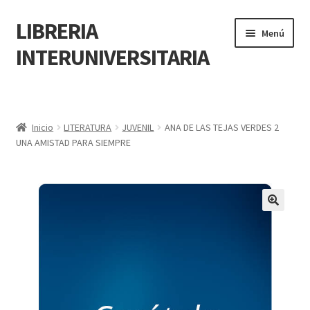
LIBRERIA
Menú
INTERUNIVERSITARIA
Inicio
Carrito
Inicio
LITERATURA
JUVENIL
ANA DE LAS TEJAS VERDES 2
UNA AMISTAD PARA SIEMPRE
CONTÁCTANOS
Finalizar compra
🔍
Resumen de compra
Mi cuenta
POLÍTICA DE MANEJO DE INFORMACIÓN Y DATOS