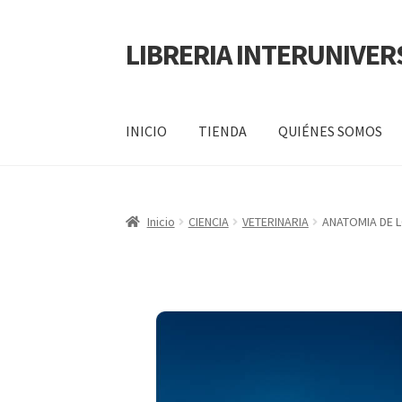
LIBRERIA INTERUNIVER
INICIO
TIENDA
QUIÉNES SOMOS
Inicio
Carrito
CONTÁCTANOS
Finalizar compr
Inicio
CIENCIA
VETERINARIA
ANATOMIA DE 
POLÍTICA DE MANEJO DE INFORMACIÓN Y 
SERVICIO
QUIÉNES SOMOS
SHOP
Tienda