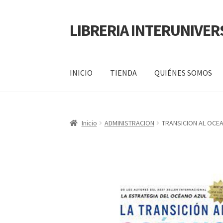
LIBRERIA INTERUNIVER
INICIO
TIENDA
QUIÉNES SOMOS
Inicio
Carrito
CONTÁCTANOS
Finalizar compr
Inicio
ADMINISTRACION
TRANSICION AL OCE
POLÍTICA DE MANEJO DE INFORMACIÓN Y 
SERVICIO
QUIÉNES SOMOS
SHOP
Tienda